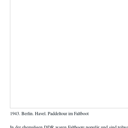
1943. Berlin. Havel. Paddeltour im Faltboot
In der ehemaligen DDR waren Faltboote populär und sind teilw