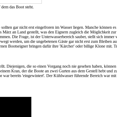
 dem das Boot steht.
 sollten gar nicht erst eingefroren im Wasser liegen. Manche können es 
März an Land gestellt, was den Eignern zugleich die Möglichkeit zur 
men. Die Frage, ist der Unterwasserbereich sauber, stellt sich immer 
egt werden, um die ungebetenen Gäste gar nicht erst zum Bleiben aufz
n Bootseigner bringen dafür ihre 'Kärcher' oder billige Klone mit. Tro
ellt. Diejenigen, die so einen Vorgang noch nie gesehen haben, können 
inem Kran, der die Boote an zwei Gurten aus dem Gestell hebt und zu 
war bereits 'eingewintert'. Der Kühlwasser führende Bereich war mit F