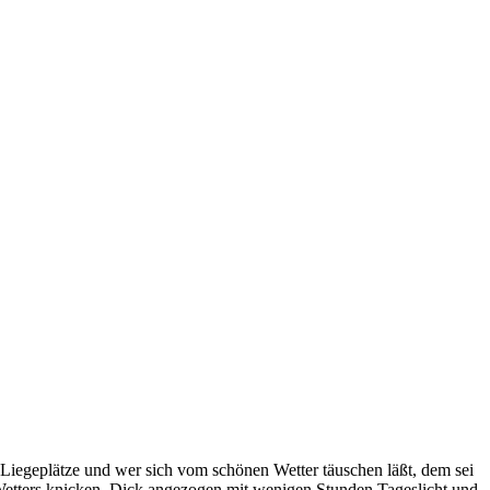
 Liegeplätze und wer sich vom schönen Wetter täuschen läßt, dem sei
Wetters knicken. Dick angezogen mit wenigen Stunden Tageslicht und