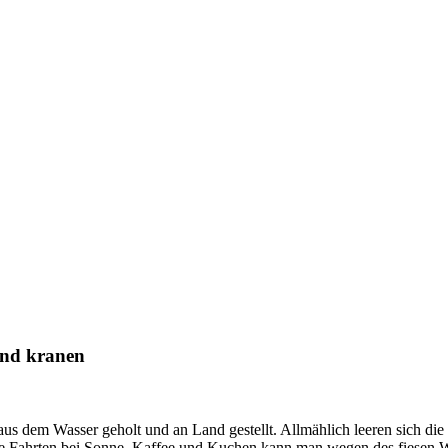
und kranen
us dem Wasser geholt und an Land gestellt. Allmählich leeren sich die
che Fahrten bei Sonne, Kaffee und Kuchen kann man wegen des fiesen 