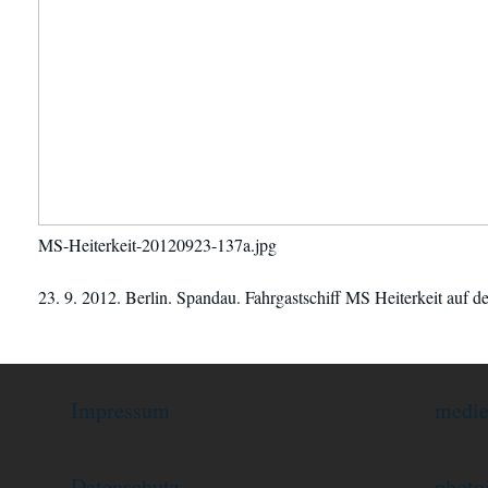
MS-Heiterkeit-20120923-137a.jpg
23. 9. 2012. Berlin. Spandau. Fahrgastschiff MS Heiterkeit auf d
Impressum
medie
Datenschutz
photo