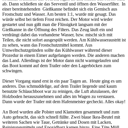
ab. Dann schließen sie das Seeventil und öffnen den Wasserfilter. In
einer bereitstehenden Gießkanne befindet sich ein Gemisch aus
Frostschutz und Wasser. Am besten 1:1, wurde mir gesagt. Das
würde selbst bei tiefem Frost reichen. Der Motor wird wieder
gestartet und nun gißt man die Flüssigkeit langsam mit der
Gießkanne in die Öffnung des Filters. Das Zeug läuft ein und
verdrängt dabei das vorhandene Wasser, bzw. mischt sich mit
Teilen, die nicht sofort ausgespült werden. Am Kühlwasseraustritt ist
zu sehen, wann das Frostschutzmittel kommt. Aus
Umweltschutzgründen sollte das Kühlwasser während dieser
Prozedur in einem Eimer aufgefangen werden. Die anderen machen
das Land. Allerdings ist der Motor dann nicht warmgelaufen und
das Boot kommt auf dem Trailer oder den Lagerböcken zum
schwingen.
Dieser Vorgang stand erst in ein paar Tagen an. Heute ging es um
anderes. Das schmuddelige, auf dem Trailer liegende und kaum
benutzte Schlauchboot war zu reinigen, die Luft abzulassen, der
Holzboden herauszunehmen und alles im Wagen zu verstauen.
Dann wurde der Trailer mit dem Hafenmeister gecheckt. Alles okay!
An Bord wurden alle Polster und Klamotten gesammelt und zum
Auto gebracht, das sich schnell füllte. Zwei blaue Ikea-Beutel mit
weiteren Sachen wie Taue, Getränke und Dosen mit Lacken,
Reinigungsmitteln und Epoxidharz kamen hinzu. Eine Tüte Müll