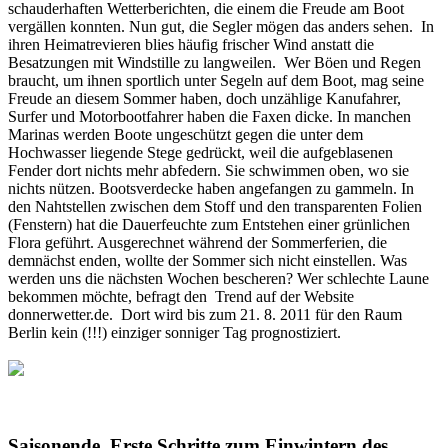
schauderhaften Wetterberichten, die einem die Freude am Boot
vergällen konnten. Nun gut, die Segler mögen das anders sehen. In
ihren Heimatrevieren blies häufig frischer Wind anstatt die
Besatzungen mit Windstille zu langweilen. Wer Böen und Regen
braucht, um ihnen sportlich unter Segeln auf dem Boot, mag seine
Freude an diesem Sommer haben, doch unzählige Kanufahrer,
Surfer und Motorbootfahrer haben die Faxen dicke. In manchen
Marinas werden Boote ungeschützt gegen die unter dem
Hochwasser liegende Stege gedrückt, weil die aufgeblasenen
Fender dort nichts mehr abfedern. Sie schwimmen oben, wo sie
nichts nützen. Bootsverdecke haben angefangen zu gammeln. In
den Nahtstellen zwischen dem Stoff und den transparenten Folien
(Fenstern) hat die Dauerfeuchte zum Entstehen einer grünlichen
Flora geführt. Ausgerechnet während der Sommerferien, die
demnächst enden, wollte der Sommer sich nicht einstellen. Was
werden uns die nächsten Wochen bescheren? Wer schlechte Laune
bekommen möchte, befragt den Trend auf der Website
donnerwetter.de. Dort wird bis zum 21. 8. 2011 für den Raum
Berlin kein (!!!) einziger sonniger Tag prognostiziert.
Saisonende. Erste Schritte zum Einwintern des