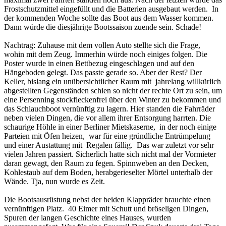
Frostschutzmittel eingefüllt und die Batterien ausgebaut werden. In
der kommenden Woche sollte das Boot aus dem Wasser kommen.
Dann würde die diesjährige Bootssaison zuende sein. Schade!
Nachtrag: Zuhause mit dem vollen Auto stellte sich die Frage,
wohin mit dem Zeug. Immerhin würde noch einiges folgen. Die
Poster wurde in einen Bettbezug eingeschlagen und auf den
Hängeboden gelegt. Das passte gerade so. Aber der Rest? Der
Keller, bislang ein unübersichtlicher Raum mit jahrelang willkürlich
abgestellten Gegenständen schien so nicht der rechte Ort zu sein, um
eine Persenning stockfleckenfrei über den Winter zu bekommen und
das Schlauchboot vernünftig zu lagern. Hier standen die Fahrräder
neben vielen Dingen, die vor allem ihrer Entsorgung harrten. Die
schaurige Höhle in einer Berliner Mietskaserne, in der noch einige
Parteien mit Öfen heizen, war für eine gründliche Entrümpelung
und einer Austattung mit Regalen fällig. Das war zuletzt vor sehr
vielen Jahren passiert. Sicherlich hatte sich nicht mal der Vormieter
daran gewagt, den Raum zu fegen. Spinnweben an den Decken,
Kohlestaub auf dem Boden, herabgerieselter Mörtel unterhalb der
Wände. Tja, nun wurde es Zeit.
Die Bootsausrüstung nebst der beiden Klappräder brauchte einen
vernünftigen Platz. 40 Eimer mit Schutt und bröseligen Dingen,
Spuren der langen Geschichte eines Hauses, wurden