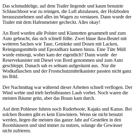
Das schmuddelige, auf dem Trailer liegende und kaum benutzte
Schlauchboot war zu reinigen, die Luft abzulassen, der Holzboden
herauszunehmen und alles im Wagen zu verstauen. Dann wurde der
Trailer mit dem Hafenmeister gecheckt. Alles okay!
An Bord wurden alle Polster und Klamotten gesammelt und zum
Auto gebracht, das sich schnell füllte. Zwei blaue Ikea-Beutel mit
weiteren Sachen wie Taue, Getränke und Dosen mit Lacken,
Reinigungsmitteln und Epoxidharz kamen hinzu. Eine Tüte Müll
wurde entsorgt, woher kam der eigentlich? Dann wurde der
Reservekanister mit Diesel von Bord genommen und zum Auto
geschleppt. Danach sah es seltsam aufgeräumt aus. Nur die
Wodkaflaschen und der Frostschutzmittelkanister passten nicht ganz
ins Bild.
Der Nachmittag war während dieser Arbeiten schnell verflogen. Der
Wind wehte und trieb herbstbraunes Laub vorbei. Noch waren die
meisten Bäume grün, aber das Braun kam durch.
Auf dem Pohlesee fuhren noch Ruderboote, Kajaks und Kanus. Bei
solchen Booten gibt es kein Einwintern. Wenn sie nicht benutzt
werden, liegen die meisten das ganze Jahr auf Gestellen in den
Bootshäusern und sind immer zu nutzen, solange die Gewässer
nicht zufrieren.