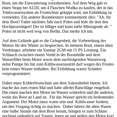
Boot, um die Einwinterung vorzubereiten. Auf dem Weg gab es
einen Stopp bei ALDI, um 4 Flaschen Wodka zu kaufen, der in das
Trinkwassersystem als Frostschutz gekippt wird, um Eisbildung zu
vermeiden. Ein anderer Bootsbesitzer kommentierte dies: "Ah, für
dein Boot? Fahre nächstes Jahr nach Polen und hole dir dort den
Hochprozentigen! Der ist billiger und kann mehr Minusgrade ab. "
Polen ist nicht weit weg von Berlin. Das merke ich mir.
Auf dem Gelände gab es die Gelegenheit, die Vorbereitung des
Motors für den Winter zu besprechen. In meinem Boot, einem alten
Verdränger, arbeitete ein Yanmar 2GM mit 15 PS Leistung. Ein
Schlauch zwischen einem Ventil in der Bootshülle und dem
Wasserfilter beim Motor sowie dem nachfolgenden Wasserweg
nebst Pumpe bis hin zum Kühlwasseraustritt darf wegen des Frostes
kein reines Wasser enthalten. Bei Eisbildung waren Schäden
vorprogrammiert.
Daher muss Kühlerfrostschutz aus dem Autozubehör hinein. Ich
mache das zum ersten Mal und habe allerlei Ratschläge eingeholt.
Die einen machen den Motor im Wasser winterfest und die anderen,
wenn das Boot an Land ist. Für das Wasser spricht ein bedeutendes
Argument. Der Motor muss warm sein und Kühlwasser fordern,
um den Vorgang richtig zu machen. Daher fahren die alten Hasen
eine halbe Stunde mit dem Boot herum, bringen es zum Schluss
nochmal ordentlich auf Touren, legen an und stellen den Motor kurz