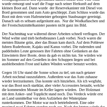
wurde entsorgt und warf die Frage nach seiner Herkunft auf dem
kleinen Boot auf. Dann wurde der Reservekanister mit Diesel von
Bord genommen und zum Auto geschleppt. Zum Schluss wurde das
Boot mit dem vom Hafenmeister geborgten Staubsauger gereinigt.
Danach sah es seltsam aufgeräumt aus. Nur die Wodkaflaschen und
der Frostschutzmittelkanister passten nicht ganz ins Bild.
Der Nachmittag war während dieser Arbeiten schnell verflogen. Der
Wind wehte und trieb herbstbraunes Laub vorbei. Noch waren die
meisten Bäume grün, aber das Braun kam durch. Auf dem Pohlesee
fuhren Ruderboote, Kajaks und Kanus vorbei. Die rudernden und
paddelnden Leute genossen ihre Fahrten ohne Gedanken an das
Einwintern ihrer Boote, denn da gab es nichts tun. Sie würden wie
im Sommer auf den Gestellen in den Schuppen liegen und bei
ausbleibendem Frost und kalten Winden weiter benutzt werden.
Gegen 16 Uhr stand die Sonne schon zu tief, um nach getaner
Arbeit nochmal rauszufahren. Außerdem war das Auto zuhause
wieder leerzuräumen. Das konnte sich hinziehen. Als ich wegfuhr,
war das Boot noch startklar, aber vieler Accessoires beraubt, welche
die kommenden Monate im Keller lagern würden. Der Holzmast
mit dem Anker- und Topplicht stand noch. Das Verdeck würde erst
an Land unmittelbar vor dem Aufziehen der Winterplane
runterkommen. Der Motor war noch betriebsbereit. Eine oder
maximal zwei Fahrten standen noch aus. Nach der letzten würde das