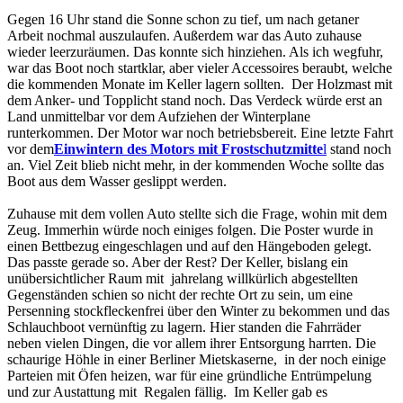
Gegen 16 Uhr stand die Sonne schon zu tief, um nach getaner
Arbeit nochmal auszulaufen. Außerdem war das Auto zuhause
wieder leerzuräumen. Das konnte sich hinziehen. Als ich wegfuhr,
war das Boot noch startklar, aber vieler Accessoires beraubt, welche
die kommenden Monate im Keller lagern sollten. Der Holzmast mit
dem Anker- und Topplicht stand noch. Das Verdeck würde erst an
Land unmittelbar vor dem Aufziehen der Winterplane
runterkommen. Der Motor war noch betriebsbereit. Eine letzte Fahrt
vor dem
Einwintern des Motors mit Frostschutzmitte
l
stand noch
an. Viel Zeit blieb nicht mehr, in der kommenden Woche sollte das
Boot aus dem Wasser geslippt werden.
Zuhause mit dem vollen Auto stellte sich die Frage, wohin mit dem
Zeug. Immerhin würde noch einiges folgen. Die Poster wurde in
einen Bettbezug eingeschlagen und auf den Hängeboden gelegt.
Das passte gerade so. Aber der Rest? Der Keller, bislang ein
unübersichtlicher Raum mit jahrelang willkürlich abgestellten
Gegenständen schien so nicht der rechte Ort zu sein, um eine
Persenning stockfleckenfrei über den Winter zu bekommen und das
Schlauchboot vernünftig zu lagern. Hier standen die Fahrräder
neben vielen Dingen, die vor allem ihrer Entsorgung harrten. Die
schaurige Höhle in einer Berliner Mietskaserne, in der noch einige
Parteien mit Öfen heizen, war für eine gründliche Entrümpelung
und zur Austattung mit Regalen fällig. Im Keller gab es