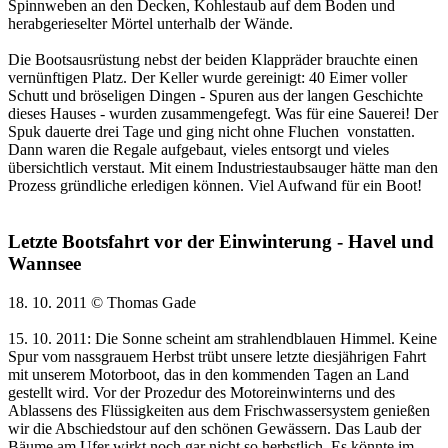
Spinnweben an den Decken, Kohlestaub auf dem Boden und
herabgerieselter Mörtel unterhalb der Wände.
Die Bootsausrüstung nebst der beiden Klappräder brauchte einen
vernünftigen Platz. Der Keller wurde gereinigt: 40 Eimer voller
Schutt und bröseligen Dingen - Spuren aus der langen Geschichte
dieses Hauses - wurden zusammengefegt. Was für eine Sauerei! Der
Spuk dauerte drei Tage und ging nicht ohne Fluchen vonstatten.
Dann waren die Regale aufgebaut, vieles entsorgt und vieles
übersichtlich verstaut. Mit einem Industriestaubsauger hätte man den
Prozess gründliche erledigen können. Viel Aufwand für ein Boot!
Letzte Bootsfahrt vor der Einwinterung - Havel und
Wannsee
18. 10. 2011 © Thomas Gade
15. 10. 2011: Die Sonne scheint am strahlendblauen Himmel. Keine
Spur vom nassgrauem Herbst trübt unsere letzte diesjährigen Fahrt
mit unserem Motorboot, das in den kommenden Tagen an Land
gestellt wird. Vor der Prozedur des Motoreinwinterns und des
Ablassens des Flüssigkeiten aus dem Frischwassersystem genießen
wir die Abschiedstour auf den schönen Gewässern. Das Laub der
Bäume am Ufer wirkt noch gar nicht so herbstlich. Es könnte im