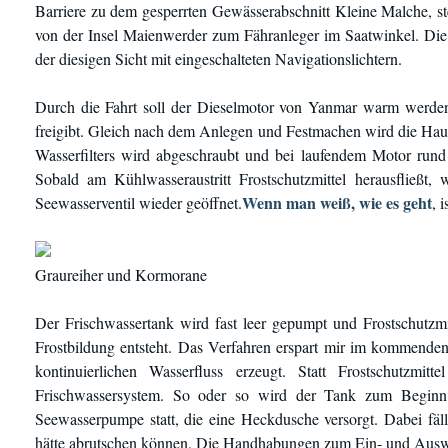
Barriere zu dem gesperrten Gewässerabschnitt Kleine Malche, s
von der Insel Maienwerder zum Fähranleger im Saatwinkel. Die
der diesigen Sicht mit eingeschalteten Navigationslichtern.
Durch die Fahrt soll der Dieselmotor von Yanmar warm werden
freigibt. Gleich nach dem Anlegen und Festmachen wird die Hau
Wasserfilters wird abgeschraubt und bei laufendem Motor rund 
Sobald am Kühlwasseraustritt Frostschutzmittel herausfließt,
Wenn man weiß, wie es geht
Seewasserventil wieder geöffnet.
, 
Graureiher und Kormorane
Der Frischwassertank wird fast leer gepumpt und Frostschutzm
Frostbildung entsteht. Das Verfahren erspart mir im kommende
kontinuierlichen Wasserfluss erzeugt. Statt Frostschutzm
Frischwassersystem. So oder so wird der Tank zum Beginn de
Seewasserpumpe statt, die eine Heckdusche versorgt. Dabei fällt
hätte abrutschen können. Die Handhabungen zum Ein- und Auswin