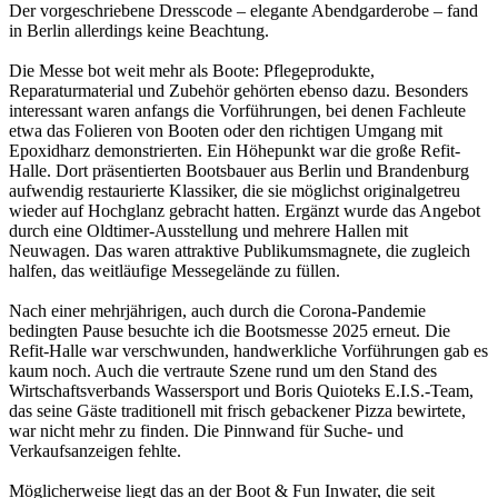
Der vorgeschriebene Dresscode – elegante Abendgarderobe – fand
in Berlin allerdings keine Beachtung.
Die Messe bot weit mehr als Boote: Pflegeprodukte,
Reparaturmaterial und Zubehör gehörten ebenso dazu. Besonders
interessant waren anfangs die Vorführungen, bei denen Fachleute
etwa das Folieren von Booten oder den richtigen Umgang mit
Epoxidharz demonstrierten. Ein Höhepunkt war die große Refit-
Halle. Dort präsentierten Bootsbauer aus Berlin und Brandenburg
aufwendig restaurierte Klassiker, die sie möglichst originalgetreu
wieder auf Hochglanz gebracht hatten. Ergänzt wurde das Angebot
durch eine Oldtimer-Ausstellung und mehrere Hallen mit
Neuwagen. Das waren attraktive Publikumsmagnete, die zugleich
halfen, das weitläufige Messegelände zu füllen.
Nach einer mehrjährigen, auch durch die Corona-Pandemie
bedingten Pause besuchte ich die Bootsmesse 2025 erneut. Die
Refit-Halle war verschwunden, handwerkliche Vorführungen gab es
kaum noch. Auch die vertraute Szene rund um den Stand des
Wirtschaftsverbands Wassersport und Boris Quioteks E.I.S.-Team,
das seine Gäste traditionell mit frisch gebackener Pizza bewirtete,
war nicht mehr zu finden. Die Pinnwand für Suche- und
Verkaufsanzeigen fehlte.
Möglicherweise liegt das an der Boot & Fun Inwater, die seit