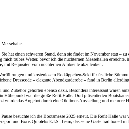
n Messehalle.
e hat einen schweren Stand, denn sie findet im November statt – zu ei
 mich trübes Wetter, bevor ich die nüchternen Messehallen erreichte,
ühe, mit Requisiten vom nüchternen Ambiente abzulenken.
k, Vorführungen und kostenlosem Rotkäppchen-Sekt für festliche Stim
riebene Dresscode – elegante Abendgarderobe – fand in Berlin allerdin
al und Zubehör gehörten ebenso dazu. Besonders interessant waren anf
 Höhepunkt war die große Refit-Halle. Dort präsentierten Bootsbauer a
änzt wurde das Angebot durch eine Oldtimer-Ausstellung und mehrere 
n Pause besuchte ich die Bootsmesse 2025 erneut. Die Refit-Halle wa
sport und Boris Quioteks E.I.S.-Team, das seine Gäste traditionell mit