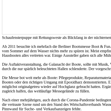
Schaufensterpuppe mit Rettungsweste als Blickfang in der nüchterne
Ab 2011 besuchte ich mehrfach die Berliner Bootsmesse Boot & Fun. Si
vom Sommer auf dem Wasser nichts mehr zu spüren ist. Meist empfing
Hausbooten alles vertreten war. Einige Aussteller gaben sich alle M
Die Auftaktveranstaltung, die Galanacht der Boote, sollte mit Musi
durch die nur spärlich beleuchteten Hallen schlenderte. Der vorgesch
Die Messe bot weit mehr als Boote: Pflegeprodukte, Reparaturmateri
Booten oder den richtigen Umgang mit Epoxidharz demonstrierten. Ein
möglichst originalgetreu wieder auf Hochglanz gebracht hatten. Erg
zugleich halfen, das weitläufige Messegelände zu füllen.
Nach einer mehrjährigen, auch durch die Corona-Pandemie bedingte
die vertraute Szene rund um den Stand des Wirtschaftsverbands Wasser
Pinnwand für Suche- und Verkaufsanzeigen fehlte.