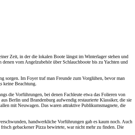
ner Zeit, in der die lokalen Boote längst im Winterlager stehen und
 in denen vom Angelzubehör über Schlauchboote bis zu Yachten und
mung sorgen. Im Foyer traf man Freunde zum Vorglühen, bevor man
gs keine Beachtung.
angs die Vorführungen, bei denen Fachleute etwa das Folieren von
us Berlin und Brandenburg aufwendig restaurierte Klassiker, die sie
Hallen mit Neuwagen. Das waren attraktive Publikumsmagnete, die
r verschwunden, handwerkliche Vorführungen gab es kaum noch. Auch
 frisch gebackener Pizza bewirtete, war nicht mehr zu finden. Die