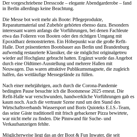
Der vorgeschriebene Dresscode – elegante Abendgarderobe – fand
in Berlin allerdings keine Beachtung.
Die Messe bot weit mehr als Boote: Pflegeprodukte,
Reparaturmaterial und Zubehör gehörten ebenso dazu. Besonders
interessant waren anfangs die Vorführungen, bei denen Fachleute
etwa das Folieren von Booten oder den richtigen Umgang mit
Epoxidharz demonstrierten. Ein Höhepunkt war die große Refit-
Halle. Dort präsentierten Bootsbauer aus Berlin und Brandenburg
aufwendig restaurierte Klassiker, die sie möglichst originalgetreu
wieder auf Hochglanz gebracht hatten. Ergänzt wurde das Angebot
durch eine Oldtimer-Ausstellung und mehrere Hallen mit
Neuwagen. Das waren attraktive Publikumsmagnete, die zugleich
halfen, das weitläufige Messegelände zu füllen.
Nach einer mehrjährigen, auch durch die Corona-Pandemie
bedingten Pause besuchte ich die Bootsmesse 2025 erneut. Die
Refit-Halle war verschwunden, handwerkliche Vorführungen gab es
kaum noch. Auch die vertraute Szene rund um den Stand des
Wirtschaftsverbands Wassersport und Boris Quioteks E.I.S.-Team,
das seine Gäste traditionell mit frisch gebackener Pizza bewirtete,
war nicht mehr zu finden. Die Pinnwand für Suche- und
Verkaufsanzeigen fehlte.
Möglicherweise liegt das an der Boot & Fun Inwater, die seit