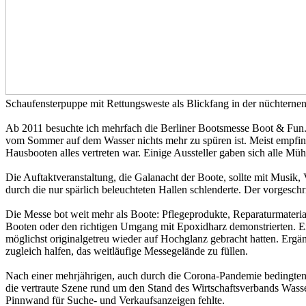
Schaufensterpuppe mit Rettungsweste als Blickfang in der nüchterne
Ab 2011 besuchte ich mehrfach die Berliner Bootsmesse Boot & Fun. Si
vom Sommer auf dem Wasser nichts mehr zu spüren ist. Meist empfing
Hausbooten alles vertreten war. Einige Aussteller gaben sich alle M
Die Auftaktveranstaltung, die Galanacht der Boote, sollte mit Musi
durch die nur spärlich beleuchteten Hallen schlenderte. Der vorgesch
Die Messe bot weit mehr als Boote: Pflegeprodukte, Reparaturmateri
Booten oder den richtigen Umgang mit Epoxidharz demonstrierten. Ein
möglichst originalgetreu wieder auf Hochglanz gebracht hatten. Erg
zugleich halfen, das weitläufige Messegelände zu füllen.
Nach einer mehrjährigen, auch durch die Corona-Pandemie bedingte
die vertraute Szene rund um den Stand des Wirtschaftsverbands Wasser
Pinnwand für Suche- und Verkaufsanzeigen fehlte.