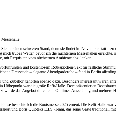
n Messehalle.
e hat einen schweren Stand, denn sie findet im November statt – zu ei
 mich trübes Wetter, bevor ich die nüchternen Messehallen erreichte,
ühe, mit Requisiten vom nüchternen Ambiente abzulenken.
k, Vorführungen und kostenlosem Rotkäppchen-Sekt für festliche Stim
riebene Dresscode – elegante Abendgarderobe – fand in Berlin allerdin
al und Zubehör gehörten ebenso dazu. Besonders interessant waren anf
 Höhepunkt war die große Refit-Halle. Dort präsentierten Bootsbauer a
änzt wurde das Angebot durch eine Oldtimer-Ausstellung und mehrere 
n Pause besuchte ich die Bootsmesse 2025 erneut. Die Refit-Halle wa
sport und Boris Quioteks E.I.S.-Team, das seine Gäste traditionell mit