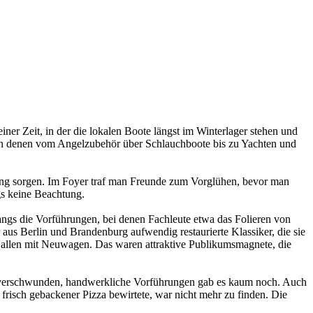
ner Zeit, in der die lokalen Boote längst im Winterlager stehen und
 in denen vom Angelzubehör über Schlauchboote bis zu Yachten und
mung sorgen. Im Foyer traf man Freunde zum Vorglühen, bevor man
gs keine Beachtung.
angs die Vorführungen, bei denen Fachleute etwa das Folieren von
us Berlin und Brandenburg aufwendig restaurierte Klassiker, die sie
Hallen mit Neuwagen. Das waren attraktive Publikumsmagnete, die
r verschwunden, handwerkliche Vorführungen gab es kaum noch. Auch
 frisch gebackener Pizza bewirtete, war nicht mehr zu finden. Die