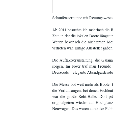
Schaufensterpuppe mit Rettungsweste 
Ab 2011 besuchte ich mehrfach die Be
Zeit, in der die lokalen Boote längs
Wetter, bevor ich die nüchternen Me
vertreten war. Einige Aussteller gab
Die Auftaktveranstaltung, die Galan
sorgen. Im Foyer traf man Freunde 
Dresscode – elegante Abendgarderobe 
Die Messe bot weit mehr als Boote: 
die Vorführungen, bei denen Fachleu
war die große Refit-Halle. Dort pr
originalgetreu wieder auf Hochglan
Neuwagen. Das waren attraktive Publi