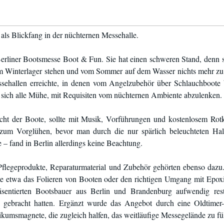
als Blickfang in der nüchternen Messehalle.
rliner Bootsmesse Boot & Fun. Sie hat einen schweren Stand, denn si
t im Winterlager stehen und vom Sommer auf dem Wasser nichts mehr zu 
ssehallen erreichte, in denen vom Angelzubehör über Schlauchboote
en sich alle Mühe, mit Requisiten vom nüchternen Ambiente abzulenken.
acht der Boote, sollte mit Musik, Vorführungen und kostenlosem Rot
zum Vorglühen, bevor man durch die nur spärlich beleuchteten Hall
– fand in Berlin allerdings keine Beachtung.
Pflegeprodukte, Reparaturmaterial und Zubehör gehörten ebenso dazu.
te etwa das Folieren von Booten oder den richtigen Umgang mit Epox
äsentierten Bootsbauer aus Berlin und Brandenburg aufwendig restau
z gebracht hatten. Ergänzt wurde das Angebot durch eine Oldtimer
kumsmagnete, die zugleich halfen, das weitläufige Messegelände zu fül