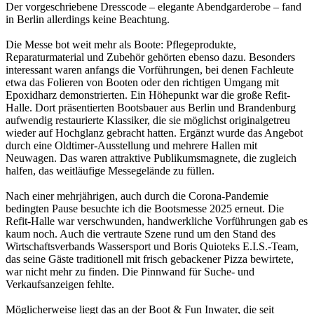
Der vorgeschriebene Dresscode – elegante Abendgarderobe – fand
in Berlin allerdings keine Beachtung.
Die Messe bot weit mehr als Boote: Pflegeprodukte,
Reparaturmaterial und Zubehör gehörten ebenso dazu. Besonders
interessant waren anfangs die Vorführungen, bei denen Fachleute
etwa das Folieren von Booten oder den richtigen Umgang mit
Epoxidharz demonstrierten. Ein Höhepunkt war die große Refit-
Halle. Dort präsentierten Bootsbauer aus Berlin und Brandenburg
aufwendig restaurierte Klassiker, die sie möglichst originalgetreu
wieder auf Hochglanz gebracht hatten. Ergänzt wurde das Angebot
durch eine Oldtimer-Ausstellung und mehrere Hallen mit
Neuwagen. Das waren attraktive Publikumsmagnete, die zugleich
halfen, das weitläufige Messegelände zu füllen.
Nach einer mehrjährigen, auch durch die Corona-Pandemie
bedingten Pause besuchte ich die Bootsmesse 2025 erneut. Die
Refit-Halle war verschwunden, handwerkliche Vorführungen gab es
kaum noch. Auch die vertraute Szene rund um den Stand des
Wirtschaftsverbands Wassersport und Boris Quioteks E.I.S.-Team,
das seine Gäste traditionell mit frisch gebackener Pizza bewirtete,
war nicht mehr zu finden. Die Pinnwand für Suche- und
Verkaufsanzeigen fehlte.
Möglicherweise liegt das an der Boot & Fun Inwater, die seit