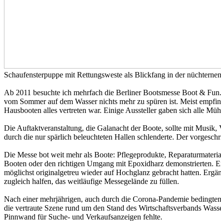
Schaufensterpuppe mit Rettungsweste als Blickfang in der nüchterne
Ab 2011 besuchte ich mehrfach die Berliner Bootsmesse Boot & Fun. Si
vom Sommer auf dem Wasser nichts mehr zu spüren ist. Meist empfing
Hausbooten alles vertreten war. Einige Aussteller gaben sich alle M
Die Auftaktveranstaltung, die Galanacht der Boote, sollte mit Musi
durch die nur spärlich beleuchteten Hallen schlenderte. Der vorgesch
Die Messe bot weit mehr als Boote: Pflegeprodukte, Reparaturmateri
Booten oder den richtigen Umgang mit Epoxidharz demonstrierten. Ein
möglichst originalgetreu wieder auf Hochglanz gebracht hatten. Erg
zugleich halfen, das weitläufige Messegelände zu füllen.
Nach einer mehrjährigen, auch durch die Corona-Pandemie bedingte
die vertraute Szene rund um den Stand des Wirtschaftsverbands Wasser
Pinnwand für Suche- und Verkaufsanzeigen fehlte.