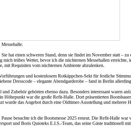
n Messehalle.
e hat einen schweren Stand, denn sie findet im November statt – zu ei
 mich trübes Wetter, bevor ich die nüchternen Messehallen erreichte,
ühe, mit Requisiten vom nüchternen Ambiente abzulenken.
k, Vorführungen und kostenlosem Rotkäppchen-Sekt für festliche Stim
riebene Dresscode – elegante Abendgarderobe – fand in Berlin allerdin
al und Zubehör gehörten ebenso dazu. Besonders interessant waren anf
 Höhepunkt war die große Refit-Halle. Dort präsentierten Bootsbauer a
änzt wurde das Angebot durch eine Oldtimer-Ausstellung und mehrere 
n Pause besuchte ich die Bootsmesse 2025 erneut. Die Refit-Halle wa
sport und Boris Quioteks E.I.S.-Team, das seine Gäste traditionell mit