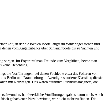
ner Zeit, in der die lokalen Boote längst im Winterlager stehen und
 in denen vom Angelzubehör über Schlauchboote bis zu Yachten und
mung sorgen. Im Foyer traf man Freunde zum Vorglühen, bevor man
gs keine Beachtung.
angs die Vorführungen, bei denen Fachleute etwa das Folieren von
us Berlin und Brandenburg aufwendig restaurierte Klassiker, die sie
Hallen mit Neuwagen. Das waren attraktive Publikumsmagnete, die
r verschwunden, handwerkliche Vorführungen gab es kaum noch. Auch
 frisch gebackener Pizza bewirtete, war nicht mehr zu finden. Die