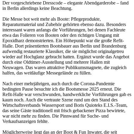
Der vorgeschriebene Dresscode – elegante Abendgarderobe – fand
in Berlin allerdings keine Beachtung.
Die Messe bot weit mehr als Boote: Pflegeprodukte,
Reparaturmaterial und Zubehör gehörten ebenso dazu. Besonders
interessant waren anfangs die Vorführungen, bei denen Fachleute
etwa das Folieren von Booten oder den richtigen Umgang mit
Epoxidharz demonstrierten. Ein Höhepunkt war die große Refit-
Halle. Dort präsentierten Bootsbauer aus Berlin und Brandenburg
aufwendig restaurierte Klassiker, die sie möglichst originalgetreu
wieder auf Hochglanz gebracht hatten. Ergänzt wurde das Angebot
durch eine Oldtimer-Ausstellung und mehrere Hallen mit
Neuwagen. Das waren attraktive Publikumsmagnete, die zugleich
halfen, das weitläufige Messegelände zu füllen.
Nach einer mehrjährigen, auch durch die Corona-Pandemie
bedingten Pause besuchte ich die Bootsmesse 2025 erneut. Die
Refit-Halle war verschwunden, handwerkliche Vorführungen gab es
kaum noch. Auch die vertraute Szene rund um den Stand des
Wirtschaftsverbands Wassersport und Boris Quioteks E.I.S.-Team,
das seine Gäste traditionell mit frisch gebackener Pizza bewirtete,
war nicht mehr zu finden. Die Pinnwand für Suche- und
Verkaufsanzeigen fehlte.
Möglicherweise liegt das an der Boot & Fun Inwater, die seit