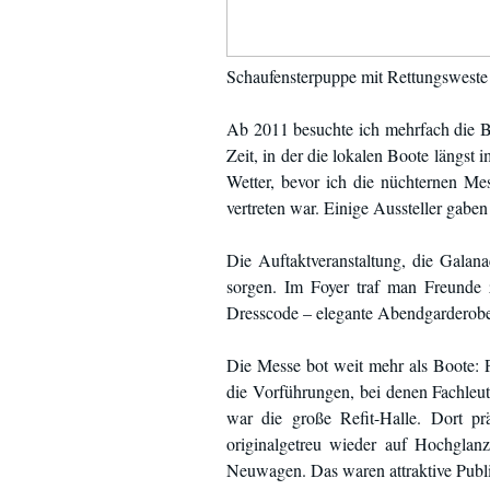
Schaufensterpuppe mit Rettungsweste 
Ab 2011 besuchte ich mehrfach die Be
Zeit, in der die lokalen Boote längs
Wetter, bevor ich die nüchternen Me
vertreten war. Einige Aussteller gab
Die Auftaktveranstaltung, die Galan
sorgen. Im Foyer traf man Freunde 
Dresscode – elegante Abendgarderobe 
Die Messe bot weit mehr als Boote: 
die Vorführungen, bei denen Fachleu
war die große Refit-Halle. Dort pr
originalgetreu wieder auf Hochglan
Neuwagen. Das waren attraktive Publi