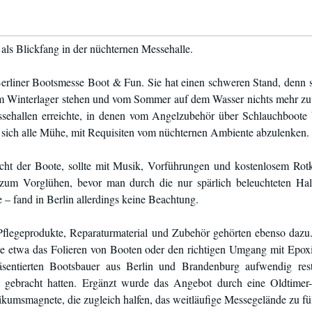
als Blickfang in der nüchternen Messehalle.
rliner Bootsmesse Boot & Fun. Sie hat einen schweren Stand, denn si
t im Winterlager stehen und vom Sommer auf dem Wasser nichts mehr zu 
ssehallen erreichte, in denen vom Angelzubehör über Schlauchboote
en sich alle Mühe, mit Requisiten vom nüchternen Ambiente abzulenken.
acht der Boote, sollte mit Musik, Vorführungen und kostenlosem Rot
zum Vorglühen, bevor man durch die nur spärlich beleuchteten Hall
– fand in Berlin allerdings keine Beachtung.
Pflegeprodukte, Reparaturmaterial und Zubehör gehörten ebenso dazu.
te etwa das Folieren von Booten oder den richtigen Umgang mit Epox
äsentierten Bootsbauer aus Berlin und Brandenburg aufwendig restau
z gebracht hatten. Ergänzt wurde das Angebot durch eine Oldtimer
kumsmagnete, die zugleich halfen, das weitläufige Messegelände zu fül