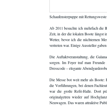
Schaufensterpuppe mit Rettungsweste 
Ab 2011 besuchte ich mehrfach die Be
Zeit, in der die lokalen Boote längs
Wetter, bevor ich die nüchternen Me
vertreten war. Einige Aussteller gab
Die Auftaktveranstaltung, die Galan
sorgen. Im Foyer traf man Freunde 
Dresscode – elegante Abendgarderobe 
Die Messe bot weit mehr als Boote: 
die Vorführungen, bei denen Fachleu
war die große Refit-Halle. Dort pr
originalgetreu wieder auf Hochglan
Neuwagen. Das waren attraktive Publi