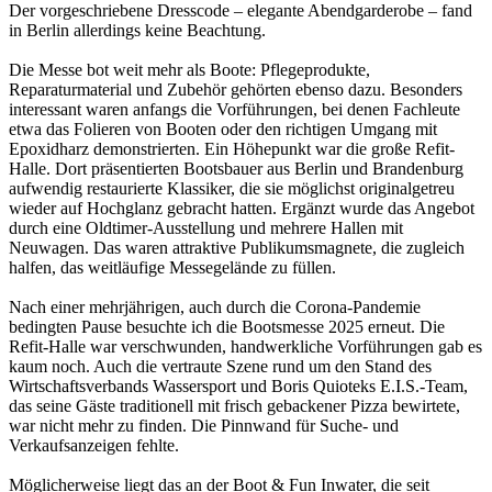
Der vorgeschriebene Dresscode – elegante Abendgarderobe – fand
in Berlin allerdings keine Beachtung.
Die Messe bot weit mehr als Boote: Pflegeprodukte,
Reparaturmaterial und Zubehör gehörten ebenso dazu. Besonders
interessant waren anfangs die Vorführungen, bei denen Fachleute
etwa das Folieren von Booten oder den richtigen Umgang mit
Epoxidharz demonstrierten. Ein Höhepunkt war die große Refit-
Halle. Dort präsentierten Bootsbauer aus Berlin und Brandenburg
aufwendig restaurierte Klassiker, die sie möglichst originalgetreu
wieder auf Hochglanz gebracht hatten. Ergänzt wurde das Angebot
durch eine Oldtimer-Ausstellung und mehrere Hallen mit
Neuwagen. Das waren attraktive Publikumsmagnete, die zugleich
halfen, das weitläufige Messegelände zu füllen.
Nach einer mehrjährigen, auch durch die Corona-Pandemie
bedingten Pause besuchte ich die Bootsmesse 2025 erneut. Die
Refit-Halle war verschwunden, handwerkliche Vorführungen gab es
kaum noch. Auch die vertraute Szene rund um den Stand des
Wirtschaftsverbands Wassersport und Boris Quioteks E.I.S.-Team,
das seine Gäste traditionell mit frisch gebackener Pizza bewirtete,
war nicht mehr zu finden. Die Pinnwand für Suche- und
Verkaufsanzeigen fehlte.
Möglicherweise liegt das an der Boot & Fun Inwater, die seit