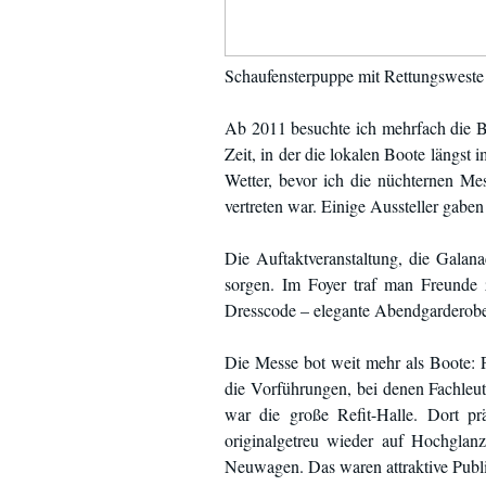
Schaufensterpuppe mit Rettungsweste 
Ab 2011 besuchte ich mehrfach die Be
Zeit, in der die lokalen Boote längs
Wetter, bevor ich die nüchternen Me
vertreten war. Einige Aussteller gab
Die Auftaktveranstaltung, die Galan
sorgen. Im Foyer traf man Freunde 
Dresscode – elegante Abendgarderobe 
Die Messe bot weit mehr als Boote: 
die Vorführungen, bei denen Fachleu
war die große Refit-Halle. Dort pr
originalgetreu wieder auf Hochglan
Neuwagen. Das waren attraktive Publi