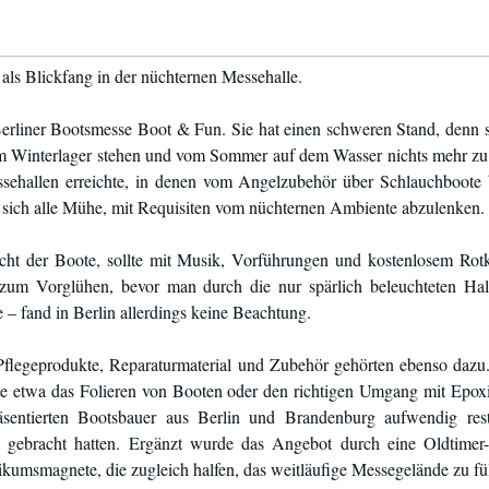
als Blickfang in der nüchternen Messehalle.
rliner Bootsmesse Boot & Fun. Sie hat einen schweren Stand, denn si
t im Winterlager stehen und vom Sommer auf dem Wasser nichts mehr zu 
ssehallen erreichte, in denen vom Angelzubehör über Schlauchboote
en sich alle Mühe, mit Requisiten vom nüchternen Ambiente abzulenken.
acht der Boote, sollte mit Musik, Vorführungen und kostenlosem Rot
zum Vorglühen, bevor man durch die nur spärlich beleuchteten Hall
– fand in Berlin allerdings keine Beachtung.
Pflegeprodukte, Reparaturmaterial und Zubehör gehörten ebenso dazu.
te etwa das Folieren von Booten oder den richtigen Umgang mit Epox
äsentierten Bootsbauer aus Berlin und Brandenburg aufwendig restau
z gebracht hatten. Ergänzt wurde das Angebot durch eine Oldtimer
kumsmagnete, die zugleich halfen, das weitläufige Messegelände zu fül