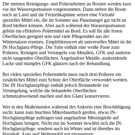
Die meisten Reinigungs- und Polierarbeiten an Booten werden kurz
vor der Wassersportsaison vorgenommen. Dann stehen die Boote
noch an Land und die Freizeitkapitäne setzen eine Vielzahl
spezieller Mittel ein, die im Sommer aus Platzmangel gar nicht an
Bord bleiben können. Aber auch während der Wassersportsaison
gehört ein effektives Poliermittel an Bord. Es soll für alle festen
Oberflächen geeignet sein und viele Pflegemittel aus der
Wintersaison ersetzen. Empfehlenswert als universelles Mittel ist die
IN Hochglanz-Pflege. Die Tube enthält eine weiße Paste zum
Polieren, Reinigen und Versiegeln von Metallen, GFK und anderen
nicht saugenden Oberflächen. Angelaufene Metalle, auskreidende
Lacke und stumpfes GFK glänzen nach der Behandlung.
Bei vielen speziellen Poliermitteln muss nach dem Polieren ein
zusätzliches Mittel zum Schutz der Oberfläche verwendet werden.
Die IN Hochglanzpflege enthält jedoch Bestandteile zur
Versiegelung, welche die behandelte Oberflächen
schmutzabweisend machen und den Glanz konservieren.
Wer in den Mußestunden während des Ankerns eine Beschäftigung
sucht, kann zum feuchten Mikrofasertuch greifen, etwas IN-
Hochglanzpflege auftragen und angelaufene Messingteile auf
Hochglanz bringen. Nicht nur im Sommer bewährt sich die IN-
Hochglanzpflege, sondern auch im Winter und ist überdies im
Haushalt, Auto und Wohnmobil gut einzusetzen.