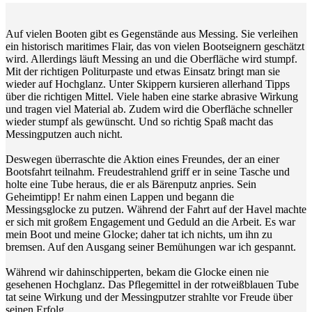
Auf vielen Booten gibt es Gegenstände aus Messing. Sie verleihen
ein historisch maritimes Flair, das von vielen Bootseignern geschätzt
wird. Allerdings läuft Messing an und die Oberfläche wird stumpf.
Mit der richtigen Politurpaste und etwas Einsatz bringt man sie
wieder auf Hochglanz. Unter Skippern kursieren allerhand Tipps
über die richtigen Mittel. Viele haben eine starke abrasive Wirkung
und tragen viel Material ab. Zudem wird die Oberfläche schneller
wieder stumpf als gewünscht. Und so richtig Spaß macht das
Messingputzen auch nicht.
Deswegen überraschte die Aktion eines Freundes, der an einer
Bootsfahrt teilnahm. Freudestrahlend griff er in seine Tasche und
holte eine Tube heraus, die er als Bärenputz anpries. Sein
Geheimtipp! Er nahm einen Lappen und begann die
Messingsglocke zu putzen. Während der Fahrt auf der Havel machte
er sich mit großem Engagement und Geduld an die Arbeit. Es war
mein Boot und meine Glocke; daher tat ich nichts, um ihn zu
bremsen. Auf den Ausgang seiner Bemühungen war ich gespannt.
Während wir dahinschipperten, bekam die Glocke einen nie
gesehenen Hochglanz. Das Pflegemittel in der rotweißblauen Tube
tat seine Wirkung und der Messingputzer strahlte vor Freude über
seinen Erfolg.