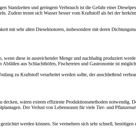
n Standzeiten und geringem Verbrauch ist die Gefahr einer Dieselpest
deln. Zudem trennt sich Wasser besser vom Kraftstoff als bei der he
keit mit sehr alten Dieselmotoren, insbesondere mit deren Dichtungsmat
 wenn diese in ausreichender Menge und nachhaltig produziert werden k
n Abfällen aus Schlachthöfen, Fischereien und Gastronomie ist möglich
ang zu Kraftstoff verarbeitet werden sollte, der anschließend verbrann
 decken, wären extrem effiziente Produktionsmethoden notwendig. Der
lplantagen. Der Verlust von Lebensraum für viele Tier- und Pflanzenar
 gezüchtet werden können. Sie vermehren sich sehr schnell, benötigen