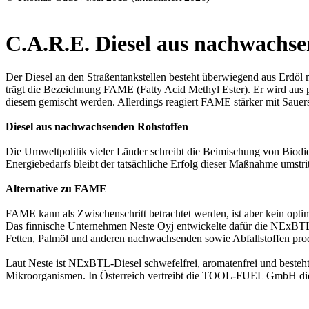
C.A.R.E. Diesel aus nachwachs
Der Diesel an den Straßentankstellen besteht überwiegend aus Erdöl 
trägt die Bezeichnung FAME (Fatty Acid Methyl Ester). Er wird aus 
diesem gemischt werden. Allerdings reagiert FAME stärker mit Sauerst
Diesel aus nachwachsenden Rohstoffen
Die Umweltpolitik vieler Länder schreibt die Beimischung von Biodi
Energiebedarfs bleibt der tatsächliche Erfolg dieser Maßnahme umstr
Alternative zu FAME
FAME kann als Zwischenschritt betrachtet werden, ist aber kein optimal
Das finnische Unternehmen Neste Oyj entwickelte dafür die NExBTL-
Fetten, Palmöl und anderen nachwachsenden sowie Abfallstoffen prod
Laut Neste ist NExBTL-Diesel schwefelfrei, aromatenfrei und besteht
Mikroorganismen. In Österreich vertreibt die TOOL-FUEL GmbH die