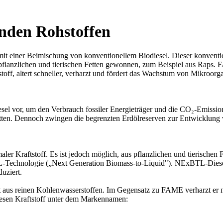
enden Rohstoffen
mit einer Beimischung von konventionellem Biodiesel. Dieser konventio
pflanzlichen und tierischen Fetten gewonnen, zum Beispiel aus Raps. F
off, altert schneller, verharzt und fördert das Wachstum von Mikroorg
esel vor, um den Verbrauch fossiler Energieträger und die CO₂-Emissi
itten. Dennoch zwingen die begrenzten Erdölreserven zur Entwicklung 
er Kraftstoff. Es ist jedoch möglich, aus pflanzlichen und tierischen Fe
Technologie („Next Generation Biomass-to-Liquid"). NExBTL-Diesel w
uziert.
 aus reinen Kohlenwasserstoffen. Im Gegensatz zu FAME verharzt er ni
sen Kraftstoff unter dem Markennamen: