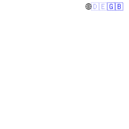
🌐
🇩🇪
🇬🇧