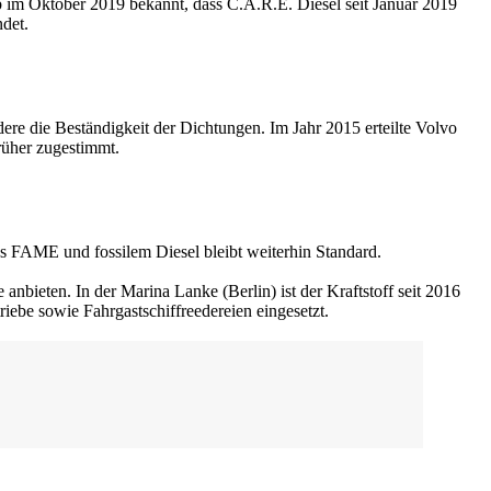
b im Oktober 2019 bekannt, dass C.A.R.E. Diesel seit Januar 2019
det.
ere die Beständigkeit der Dichtungen. Im Jahr 2015 erteilte Volvo
früher zugestimmt.
aus FAME und fossilem Diesel bleibt weiterhin Standard.
bieten. In der Marina Lanke (Berlin) ist der Kraftstoff seit 2016
iebe sowie Fahrgastschiffreedereien eingesetzt.