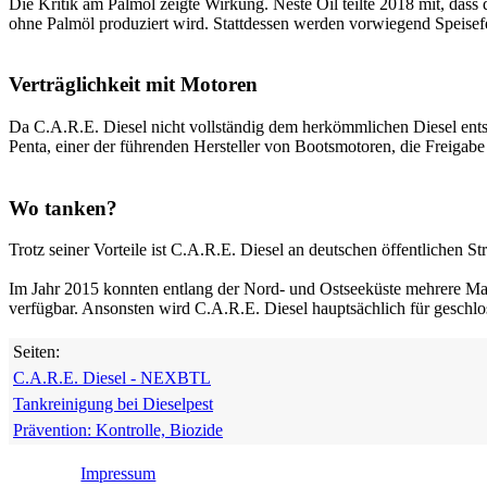
Die Kritik am Palmöl zeigte Wirkung. Neste Oil teilte 2018 mit, das
ohne Palmöl produziert wird. Stattdessen werden vorwiegend Speisef
Verträglichkeit mit Motoren
Da C.A.R.E. Diesel nicht vollständig dem herkömmlichen Diesel entspr
Penta, einer der führenden Hersteller von Bootsmotoren, die Freigabe
Wo tanken?
Trotz seiner Vorteile ist C.A.R.E. Diesel an deutschen öffentlichen S
Im Jahr 2015 konnten entlang der Nord- und Ostseeküste mehrere Mari
verfügbar. Ansonsten wird C.A.R.E. Diesel hauptsächlich für geschlo
Seiten:
C.A.R.E. Diesel - NEXBTL
Tankreinigung bei Dieselpest
Prävention: Kontrolle, Biozide
Impressum