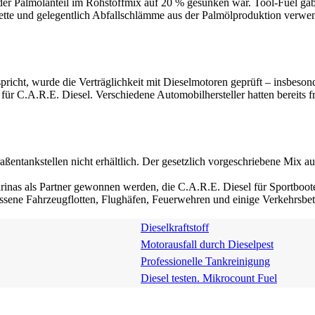
s der Palmölanteil im Rohstoffmix auf 20 % gesunken war. Tool-Fuel ga
ette und gelegentlich Abfallschlämme aus der Palmölproduktion verwen
icht, wurde die Verträglichkeit mit Dieselmotoren geprüft – insbesond
 für C.A.R.E. Diesel. Verschiedene Automobilhersteller hatten bereits 
traßentankstellen nicht erhältlich. Der gesetzlich vorgeschriebene Mix 
nas als Partner gewonnen werden, die C.A.R.E. Diesel für Sportboote an
ssene Fahrzeugflotten, Flughäfen, Feuerwehren und einige Verkehrsbetr
Dieselkraftstoff
Motorausfall durch Dieselpest
Professionelle Tankreinigung
Diesel testen. Mikrocount Fuel