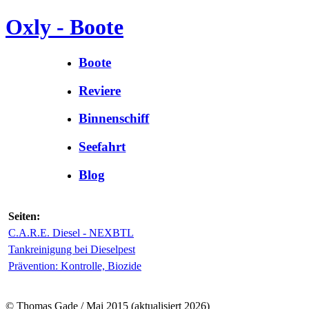
Oxly - Boote
Boote
Reviere
Binnenschiff
Seefahrt
Blog
Seiten:
C.A.R.E. Diesel - NEXBTL
Tankreinigung bei Dieselpest
Prävention: Kontrolle, Biozide
© Thomas Gade / Mai 2015 (aktualisiert 2026)