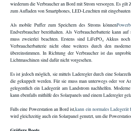
wiederum die Verbraucher an Bord mit Strom versorgen. Es gilt 
zum Aufladen von Smartphones, LED-Leuchten mit eingebauten A
Als mobile Puffer zum Speichern des Stroms können
Powerb
Endverbraucher bereithalten. Als Verbraucherbatterie kann au
muss zweierlei beachten. Erstens sind LiFePO₄ Akkus noch 
Verbraucherbatterie nicht ohne weiteres durch den mode
übereinstimmen. In Richtung der Verbraucher ist das unprobl
Lichtmaschinen sind dafür nicht vorgesehen.
Es ist jedoch möglich, sie mittels Laderegler durch eine Solarz
die gekuppelt werden. Für sie muss man unterwegs oder vor Ank
gelegentlich ein Ladegerät am Landstrom nachhelfen. Moderne La
kann ebenfalls mithilfe des Solarpanels und einem Laderegler ge
Falls eine Powerstation an Bord ist,
kann ein normales Ladegerät 
wird gleichzeitig auch ein Solarpanel genutzt, um die Powerstatio
Größere Boote